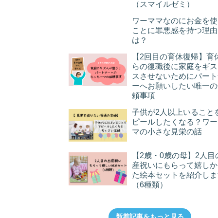
（スマイルゼミ）
ワーママなのにお金を使
ことに罪悪感を持つ理由
は？
【2回目の育休復帰】育
らの復職後に家庭をギス
スさせないためにパート
ーへお願いしたい唯一の
頼事項
子供が2人以上いること
ピールしたくなる？ワー
マの小さな見栄の話
【2歳・0歳の母】2人目
産祝いにもらって嬉しか
た絵本セットを紹介しま
（6種類）
新着記事をもっと見る