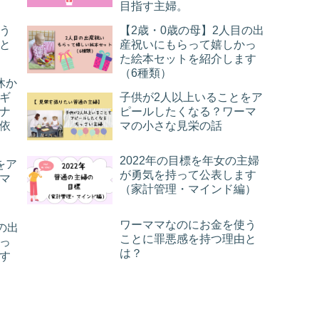
目指す主婦。
う
【2歳・0歳の母】2人目の出
と
産祝いにもらって嬉しかっ
た絵本セットを紹介します
（6種類）
休か
ギ
子供が2人以上いることをア
ナ
ピールしたくなる？ワーマ
依
マの小さな見栄の話
2022年の目標を年女の主婦
をア
が勇気を持って公表します
マ
（家計管理・マインド編）
ワーママなのにお金を使う
の出
ことに罪悪感を持つ理由と
っ
は？
す