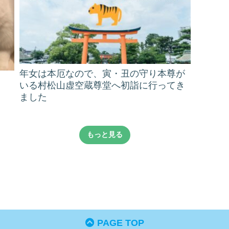
年女は本厄なので、寅・丑の守り本尊が
いる村松山虚空蔵尊堂へ初詣に行ってき
ました
もっと見る
PAGE TOP